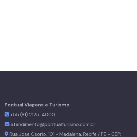
Pontual Viagens e Turismo
+55 (81) 2125-4000
atendimento@pontualturismo.com.br
Rua Jose Osorio, 101 - Madalena
,
Recife
/
PE
- CEP: